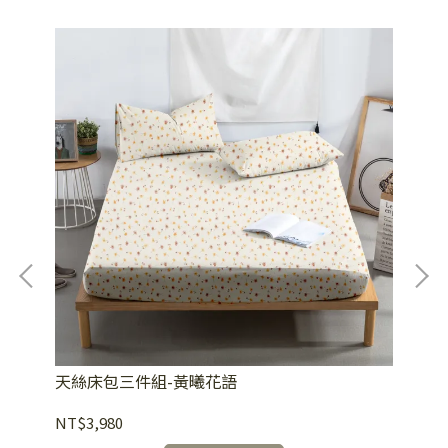
天絲床包三件組-黃曦花語
天
NT$3,980
NT