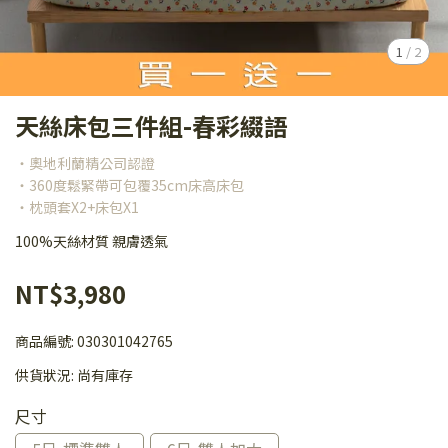
1
/
2
天絲床包三件組-春彩綴語
・奧地利蘭精公司認證
・360度鬆緊帶可包覆35cm床高床包
・枕頭套X2+床包X1
100%天絲材質 親膚透氣
NT$3,980
商品編號:
030301042765
供貨狀況:
尚有庫存
尺寸