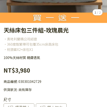
1
/
2
天絲床包三件組-玫瑰晨光
・奧地利蘭精公司認證
・360度鬆緊帶可包覆35cm床高床包
・枕頭套X2+床包X1
100%天絲材質 親膚透氣
NT$3,980
商品編號:
030301042729
供貨狀況:
尚有庫存
尺寸