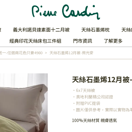
被
義大利諾貝達素面十二月被
天絲石墨烯枕
天絲
經典印花天絲床包三件組
門市資訊
了解更多
送一-任選兩花色只要4980
天絲石墨烯12月被-微光麥
天絲石墨烯12月被
・6x7天絲被
・奧地利蘭精公司認證
・附贈PVC提袋
・圖片僅供參考，實際以實物為
100%天絲材質 親膚透氣