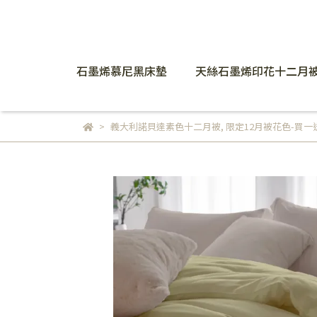
石墨烯慕尼黑床墊
天絲石墨烯印花十二月
義大利諾貝達素色十二月被
,
限定12月被花色-買一